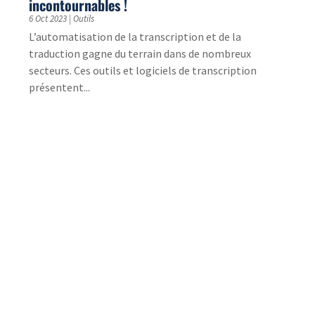
Tout ce qu’il faut savoir sur la transcription
vidéo
5 Sep 2023
|
Nos services
Explorez les méthodes et les outils pour la
transcription vidéo efficace, des logiciels
automatiques aux services professionnels.
Pourquoi traduire une étude de marché dans
le cadre d’un projet international ?