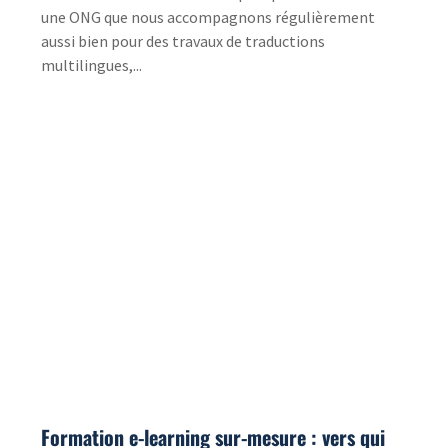
Comment Tradonline accompagne une
entreprise spécialisée dans la vente de
spiritueux ?
22 Mar 2023
|
Etude de cas
Le besoin : disposer de descriptifs produits traduits
en français Depuis plusieurs années maintenant,
nous travaillons en collaboration avec une...