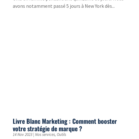
avons notamment passé 5 jours à New York dès...
Livre Blanc Marketing : Comment booster
votre stratégie de marque ?
14 Nov 2023
|
Nos services
,
Outils
Découvrez comment les livres blancs renforcent la
stratégie marketing et positionnent votre marque
comme leader d’opinion.