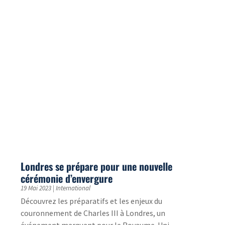
Notices techniques : efficacité et qualité à la
clef !
30 Mar 2023
|
Etude de cas
Le besoin : traduction de notices techniques Les
notices sont toujours essentielles au bon
fonctionnement et à la bonne utilisation d’un
produit. Lues...