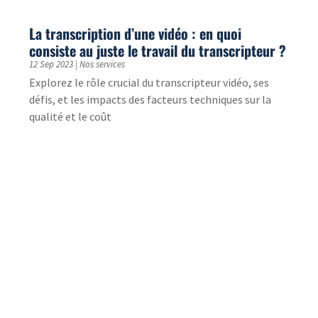
29 Août 2023
|
Actualités
Vous réalisez une étude de marché dans le cadre d’un
développement à l’international ? Découvrez
pourquoi sa traduction est indispensable !
Comment réussir la traduction de vos fiches
produits Amazon ?
17 Août 2023
|
International
Fiches produits Amazon : comment réussir leur
traduction. Enjeux, caractéristiques et solution pour
bien traduire fiches produits Amazon