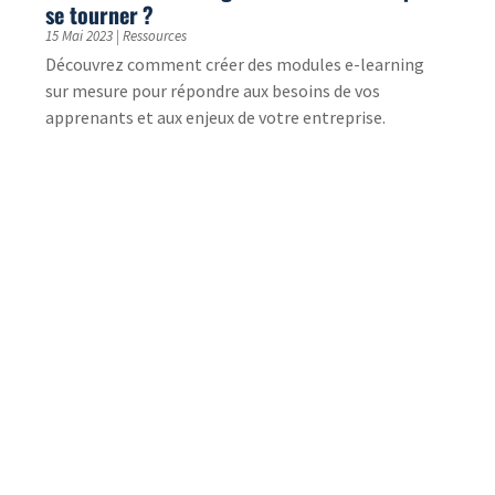
Tutos de formation multilingues pour un
client dans la dermo-cosmétique
10 Mar 2023
|
Etude de cas
Secteur : Dermo-cosmétique // raffermissement-
massages personnalisés Descriptif du besoin client :
Ce client dans le domaine de la dermo-cosmétique
nous...