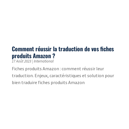
Londres se prépare pour une nouvelle
cérémonie d’envergure
19 Mai 2023
|
International
Découvrez les préparatifs et les enjeux du
couronnement de Charles III à Londres, un
événement marquant pour le Royaume-Uni.
Transcription des enregistrements de
l’intégralité d’une convention de trois jours
15 Mai 2023
|
Etude de cas
Nous avons la chance de compter parmi nos clients
une ONG que nous accompagnons régulièrement
aussi bien pour des travaux de traductions