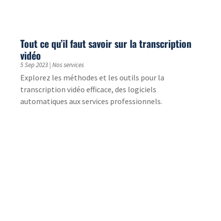
Quels sont les meilleurs traducteurs en ligne
français/anglais ?
7 Juin 2023
|
Ressources
Sélection des quatre meilleurs traducteurs en ligne
français anglais : quels sont leurs avantages, leurs
inconvénients, lequel choisir
Traduction de synopsis de courts-métrages
pour un concours audiovisuel
22 Mai 2023
|
Etude de cas
Découvrez comment nous traduisons les synopsis de