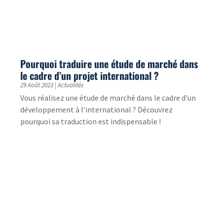
courts-métrages pour des concours, garantissant
qualité et rapidité.
Texte, audio, vidéo : comment bien traduire
du français vers l’anglais ?
22 Mai 2023
|
Langues
Besoin d’effectuer la traduction français anglais de
vos documents d’entreprise (texte, vidéo, audio) ?
Découvrez les bonnes pratiques pour réussir.