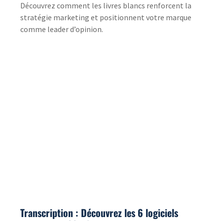
Transcription : Découvrez les 6 logiciels
incontournables !
6 Oct 2023
|
Outils
L’automatisation de la transcription et de la
traduction gagne du terrain dans de nombreux
secteurs. Ces outils et logiciels de transcription
présentent...
La transcription d’une vidéo : en quoi
consiste au juste le travail du transcripteur ?
12 Sep 2023
|
Nos services
Explorez le rôle crucial du transcripteur vidéo, ses
défis, et les impacts des facteurs techniques sur la
qualité et le coût