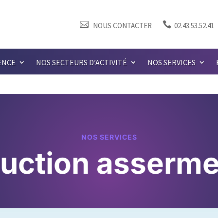


NOUS CONTACTER
02.43.53.52.41
ENCE
NOS SECTEURS D’ACTIVITÉ
NOS SERVICES
NOS SERVICES
uction asserm