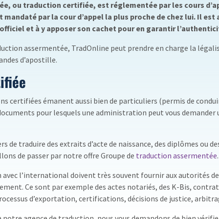
e, ou traduction certifiée, est réglementée par les cours d’a
mandaté par la cour d’appel la plus proche de chez lui. Il est a
fficiel et à y apposer son cachet pour en garantir l’authentici
ction assermentée, TradOnline peut prendre en charge la légali
andes d’apostille.
ifiée
s certifiées émanent aussi bien de particuliers (permis de conduir
s documents pour lesquels une administration peut vous demander u
iers de traduire des extraits d’acte de naissance, des diplômes ou de
illons de passer par notre offre Groupe de
traduction assermentée
.
n avec l’international doivent très souvent fournir aux autorités d
ellement. Ce sont par exemple des actes notariés, des K-Bis, contr
processus d’exportation, certifications, décisions de justice, arbitra
à notre agence de traduction, nous vous demandons de bien vérifier