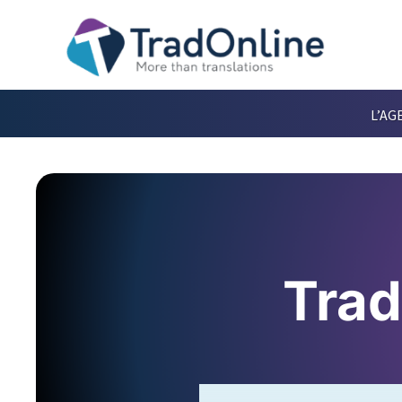
L’AG
Trad