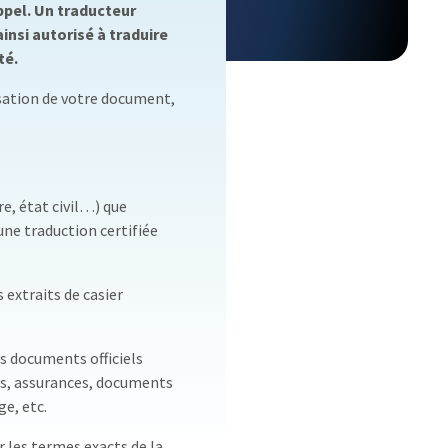
ppel. Un traducteur
insi autorisé à traduire
té.
sation de votre document,
e, état civil…) que
ne traduction certifiée
s extraits de casier
es documents officiels
ats, assurances, documents
ge, etc.
 les termes exacts de la