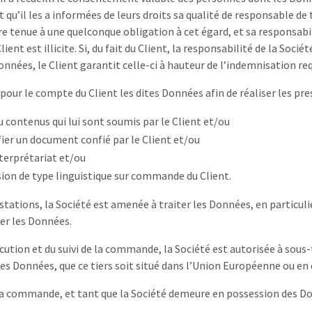
 qu’il les a informées de leurs droits sa qualité de responsable de
tre tenue à une quelconque obligation à cet égard, et sa responsab
ent est illicite. Si, du fait du Client, la responsabilité de la Socié
nées, le Client garantit celle-ci à hauteur de l’indemnisation req
 pour le compte du Client les dites Données afin de réaliser les pre
 contenus qui lui sont soumis par le Client et/ou
ier un document confié par le Client et/ou
nterprétariat et/ou
sion de type linguistique sur commande du Client.
stations, la Société est amenée à traiter les Données, en particulie
rer les Données.
xécution et du suivi de la commande, la Société est autorisée à sous-
des Données, que ce tiers soit situé dans l’Union Européenne ou e
la commande, et tant que la Société demeure en possession des Don