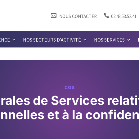


NOUS CONTACTER
02.43.53.52.41
ENCE
NOS SECTEURS D’ACTIVITÉ
NOS SERVICES
CGS
rales de Services relat
nnelles et à la confident