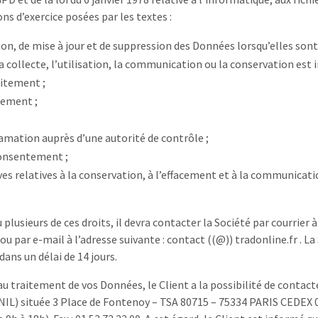
ns d’exercice posées par les textes :
ation, de mise à jour et de suppression des Données lorsqu’elles so
 collecte, l’utilisation, la communication ou la conservation est i
aitement ;
tement ;
lamation auprès d’une autorité de contrôle ;
 consentement ;
tives relatives à la conservation, à l’effacement et à la communica
 plusieurs de ces droits, il devra contacter la Société par courrier à 
u par e-mail à l’adresse suivante : contact ((@)) tradonline.fr . L
dans un délai de 14 jours.
au traitement de vos Données, le Client a la possibilité de conta
NIL) située 3 Place de Fontenoy – TSA 80715 – 75334 PARIS CEDEX 07.