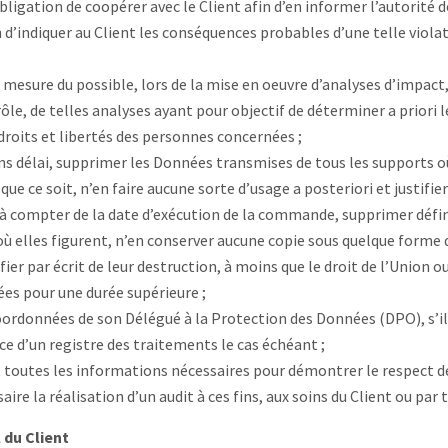
’obligation de coopérer avec le Client afin d’en informer l’autorité
n d’indiquer au Client les conséquences probables d’une telle viola
a mesure du possible, lors de la mise en oeuvre d’analyses d’impact,
rôle, de telles analyses ayant pour objectif de déterminer a priori
 droits et libertés des personnes concernées ;
ans délai, supprimer les Données transmises de tous les supports où
e ce soit, n’en faire aucune sorte d’usage a posteriori et justifier 
ns à compter de la date d’exécution de la commande, supprimer déf
ù elles figurent, n’en conserver aucune copie sous quelque forme qu
ifier par écrit de leur destruction, à moins que le droit de l’Union 
ées pour une durée supérieure ;
rdonnées de son Délégué à la Protection des Données (DPO), s’il 
nce d’un registre des traitements le cas échéant ;
t toutes les informations nécessaires pour démontrer le respect d
ire la réalisation d’un audit à ces fins, aux soins du Client ou par 
 du Client