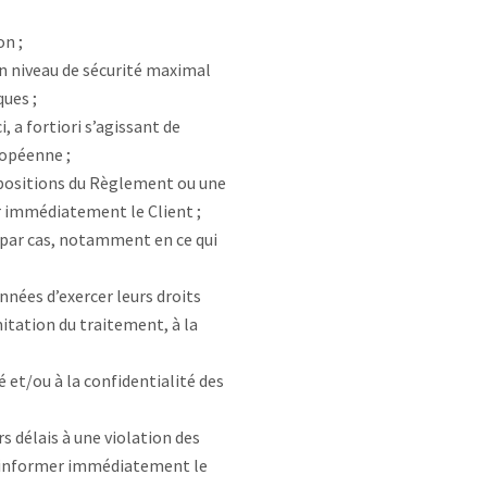
on ;
n niveau de sécurité maximal
ques ;
 a fortiori s’agissant de
ropéenne ;
ispositions du Règlement ou une
r immédiatement le Client ;
as par cas, notamment en ce qui
nnées d’exercer leurs droits
mitation du traitement, à la
é et/ou à la confidentialité des
s délais à une violation des
 d’informer immédiatement le