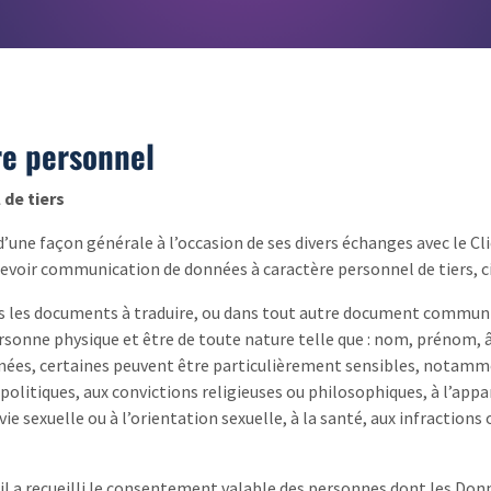
re personnel
de tiers
’une façon générale à l’occasion de ses divers échanges avec le Cli
cevoir communication de données à caractère personnel de tiers, c
s les documents à traduire, ou dans tout autre document communi
ersonne physique et être de toute nature telle que : nom, prénom, 
nées, certaines peuvent être particulièrement sensibles, notammen
 politiques, aux convictions religieuses ou philosophiques, à l’ap
vie sexuelle ou à l’orientation sexuelle, à la santé, aux infractio
u’il a recueilli le consentement valable des personnes dont les Don