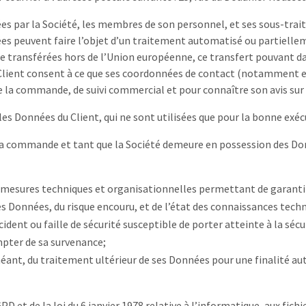
es par la Société, les membres de son personnel, et ses sous-trait
nnées peuvent faire l’objet d’un traitement automatisé ou partiel
e transférées hors de l’Union européenne, ce transfert pouvant da
e Client consent à ce que ses coordonnées de contact (notamment em
de la commande, de suivi commercial et pour connaître son avis sur l
les Données du Client, qui ne sont utilisées que pour la bonne ex
la commande et tant que la Société demeure en possession des Don
 mesures techniques et organisationnelles permettant de garanti
s Données, du risque encouru, et de l’état des connaissances techn
cident ou faille de sécurité susceptible de porter atteinte à la sécu
ter de sa survenance;
héant, du traitement ultérieur de ses Données pour une finalité aut
D et de la loi du 6 janvier 1978 relative à l’informatique, aux fichi