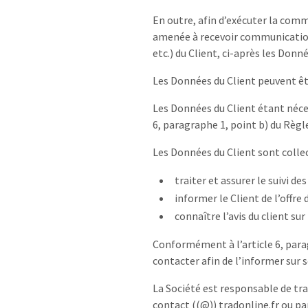
En outre, afin d’exécuter la comm
amenée à recevoir communication
etc.) du Client, ci-après les Donné
Les Données du Client peuvent ê
Les Données du Client étant néces
6, paragraphe 1, point b) du Règl
Les Données du Client sont collect
traiter et assurer le suivi d
informer le Client de l’offre
connaître l’avis du client sur 
Conformément à l’article 6, parag
contacter afin de l’informer sur s
La Société est responsable de trai
contact ((@)) tradonline.fr ou par