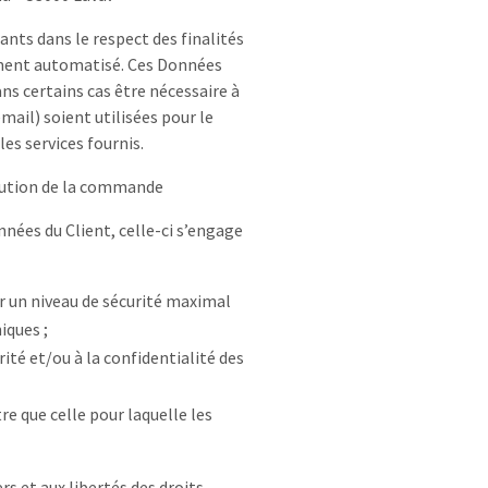
ants dans le respect des finalités
lement automatisé. Ces Données
ns certains cas être nécessaire à
ail) soient utilisées pour le
es services fournis.
écution de la commande
nées du Client, celle-ci s’engage
r un niveau de sécurité maximal
iques ;
rité et/ou à la confidentialité des
re que celle pour laquelle les
ers et aux libertés des droits