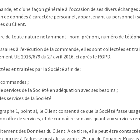
ande, et d’une façon générale à l’occasion de ses divers échanges a
 de données à caractère personnel, appartenant au personnel (sa
es du Client.
tre de toute nature notamment : nom, prénom, numéro de téléphon
saires à l’exécution de la commande, elles sont collectées et trai
ement UE 2016/679 du 27 avril 2016, ci après le RGPD.
ées et traitées par la Société afin de :
es commandes ;
 de services de la Société en adéquation avec ses besoins ;
les services de la Société.
raphe 1, point a), le Client consent à ce que la Société fasse usag
on offre de services, et de connaître son avis quant aux services ren
tement des Données du Client. A ce titre, elle peut être contactée 
 courrier à l’adresse postale suivante : 25, rue du Douanier Rousse