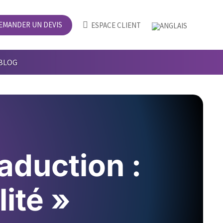
EMANDER UN DEVIS

ESPACE CLIENT
BLOG
raduction :
lité »