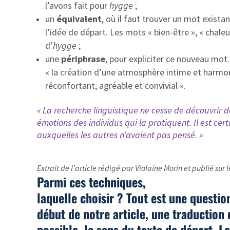
l’avons fait pour
hygge
;
un
équivalent
, où il faut trouver un mot exista
l’idée de départ. Les mots « bien-être », « chaleu
d’
hygge
;
une
périphrase
, pour expliciter ce nouveau mot.
« la création d’une atmosphère intime et harmon
réconfortant, agréable et convivial ».
« La recherche linguistique ne cesse de découvrir de 
émotions des individus qui la pratiquent. Il est ce
auxquelles les autres n’avaient pas pensé. »
Extrait de l’article rédigé par Violaine Morin et publié sur
Parmi ces techniques,
laquelle choisir ? Tout est une questi
début de notre article, une traduction 
possible, le sens du texte de départ. L