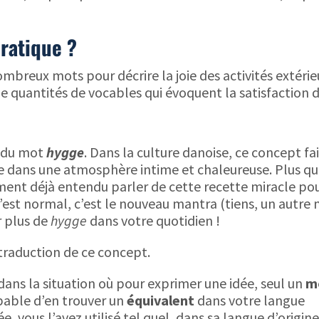
ratique ?
breux mots pour décrire la joie des activités extérieu
e quantités de vocables qui évoquent la satisfaction d
s du mot
hygge
. Dans la culture danoise, ce concept fai
ie dans une atmosphère intime et chaleureuse. Plus qu
ement déjà entendu parler de cette recette miracle po
’est normal, c’est le nouveau mantra (tiens, un autre
r plus de
hygge
dans votre quotidien !
 traduction de ce concept.
 dans la situation où pour exprimer une idée, seul un
m
apable d’en trouver un
équivalent
dans votre langue
, vous l’avez utilisé tel quel, dans sa langue d’origine