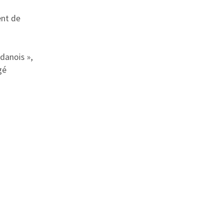
ent de
 danois »,
gé