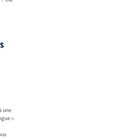
es
à une
ngue ».
ous