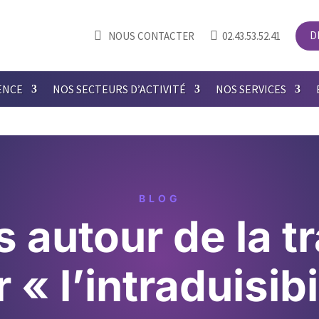


D
NOUS CONTACTER
02.43.53.52.41
ENCE
NOS SECTEURS D’ACTIVITÉ
NOS SERVICES
BLOG
 autour de la t
 « l’intraduisibi