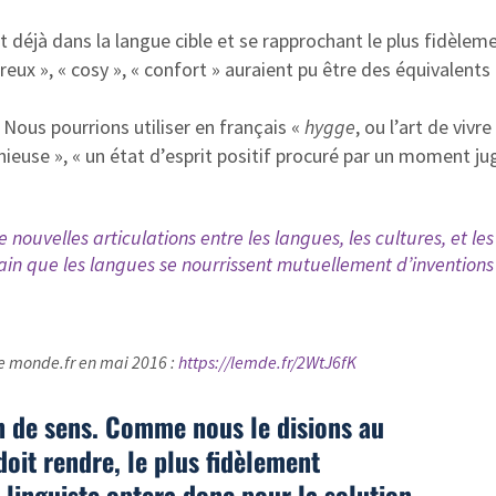
nt déjà dans la langue cible et se rapprochant le plus fidèlem
reux », « cosy », « confort » auraient pu être des équivalents
 Nous pourrions utiliser en français «
hygge
, ou l’art de vivre
ieuse », « un état d’esprit positif procuré par un moment ju
nouvelles articulations entre les langues, les cultures, et les
rtain que les langues se nourrissent mutuellement d’inventions
 le monde.fr en mai 2016 :
https://lemde.fr/2WtJ6fK
on de sens. Comme nous le disions au
doit rendre, le plus fidèlement
e linguiste optera donc pour la solution