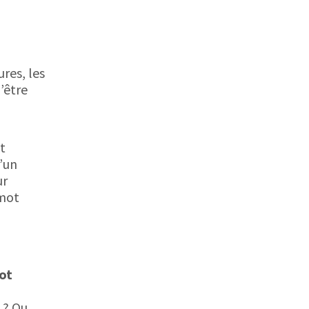
res, les
’être
t
’un
ur
 mot
ot
 ? Ou