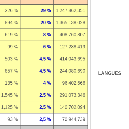
226 %
29 %
1,247,862,351
894 %
20 %
1,365,138,028
619 %
8 %
408,760,807
99 %
6 %
127,288,419
503 %
4,5 %
414,043,695
857 %
4,5 %
244,080,690
LANGUES
135 %
4 %
96,402,666
1,545 %
2,5 %
291,073,346
1,125 %
2,5 %
140,702,094
93 %
2,5 %
70,944,739