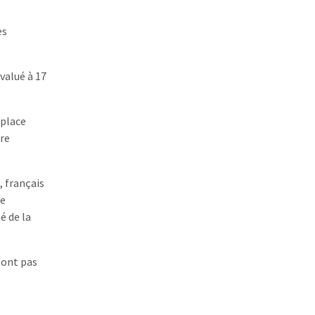
es
valué à 17
 place
dre
, français
le
é de la
sont pas