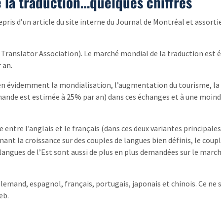
e la traduction…quelques chiffres
pris d’un article du site interne du Journal de Montréal et assorti
Translator Association). Le marché mondial de la traduction est é
 an.
en évidemment la mondialisation, l’augmentation du tourisme, la
emande est estimée à 25% par an) dans ces échanges et à une moin
 entre l’anglais et le français (dans ces deux variantes principales
ant la croissance sur des couples de langues bien définis, le coup
 langues de l’Est sont aussi de plus en plus demandées sur le march
llemand, espagnol, français, portugais, japonais et chinois. Ce ne 
eb.