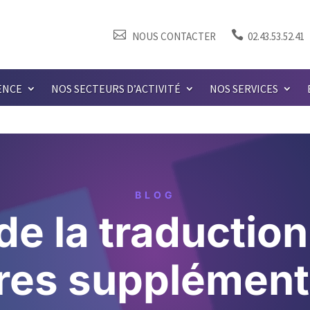


NOUS CONTACTER
02.43.53.52.41
ENCE
NOS SECTEURS D’ACTIVITÉ
NOS SERVICES
BLOG
de la traducti
fres supplément