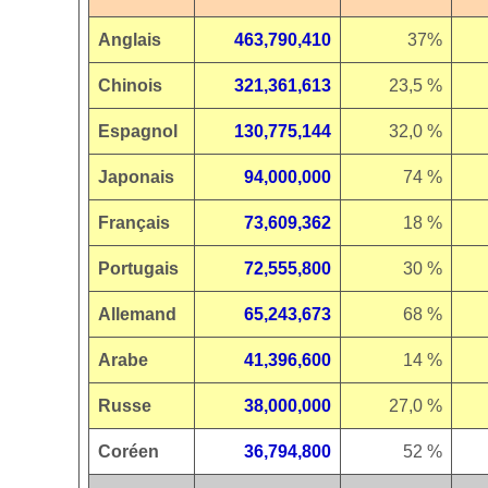
Anglais
463,790,410
37%
Chinois
321,361,613
23,5 %
Espagnol
130,775,144
32,0 %
Japonais
94,000,000
74 %
Français
73,609,362
18 %
Portugais
72,555,800
30 %
Allemand
65,243,673
68 %
Arabe
41,396,600
14 %
Russe
38,000,000
27,0 %
Coréen
36,794,800
52 %