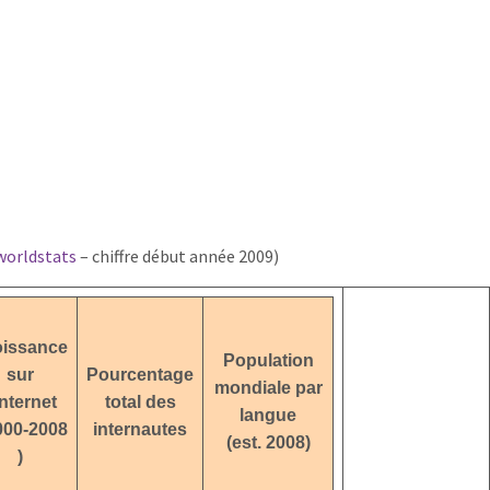
worldstats
– chiffre début année 2009)
oissance
Population
sur
Pourcentage
mondiale par
Internet
total des
langue
000-2008
internautes
(est. 2008)
)