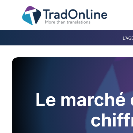
L’AG
Le marché 
chif