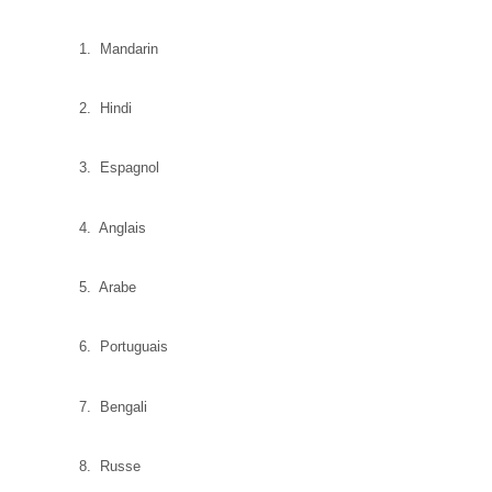
1. Mandarin
2. Hindi
3. Espagnol
4. Anglais
5. Arabe
6. Portuguais
7. Bengali
8. Russe