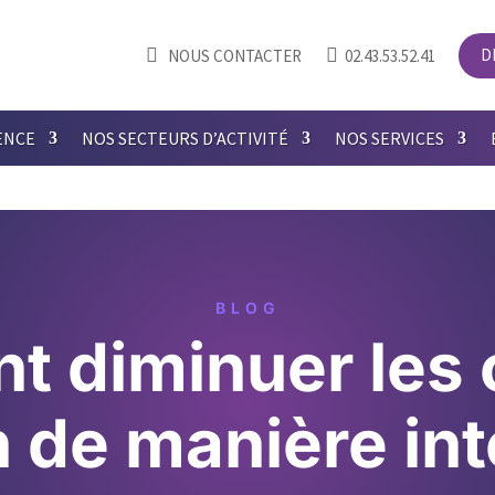


D
NOUS CONTACTER
02.43.53.52.41
ENCE
NOS SECTEURS D’ACTIVITÉ
NOS SERVICES
BLOG
 diminuer les 
 de manière int