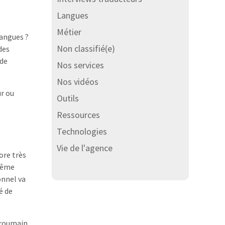
Langues
Métier
langues ?
Non classifié(e)
des
 de
Nos services
Nos vidéos
ur ou
Outils
Ressources
Technologies
Vie de l'agence
ore très
 même
onnel va
é de
 roumain,