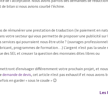
te de l’acceptable. Nous avons parfois des demandes de réduction
e bilan si nous avions courbé l’échine.
ns de rémunérer une prestation de traduction (le paiement en nat
ans votre secteur qui vous permette de proposer une publicité sur 
 services qui pourraient nous être utile ? (ouvrages professionnel
fabricant, programmes de formation…) L’argent n’est pas la seule
 des SEL et creuser la question des monnaies dites libres ou
mettront d’envisager différemment votre prochain projet, et nou
te
demande de devis
, cet article n’est pas exhaustif et nous avons b
parfois en garder « sous le coude » 😉
Les 