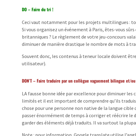
DO – Faire du tri !
Ceci vaut notamment pour les projets multilingues : to
Si vous organisez un événement à Paris, êtes-vous sûrs 
britanniques ? Le règlement de votre jeu-concours valabl
diminuer de manière drastique le nombre de mots à tradu
Souvent donc, les contenus à teneur locale doivent être
utilisateur).
DON’T – Faire traduire par un collègue vaguement bilingue et/ou
LA fausse bonne idée par excellence pour diminuer les 
limités et il est important de comprendre qu’ils tradui
chose pour une personne non native de la langue cible d’
passer énormément de temps à corriger et réécrire le d
garder des éléments déjà traduits. Il va surtout la plupa
Note : pour information, Google translate utilise l’ang