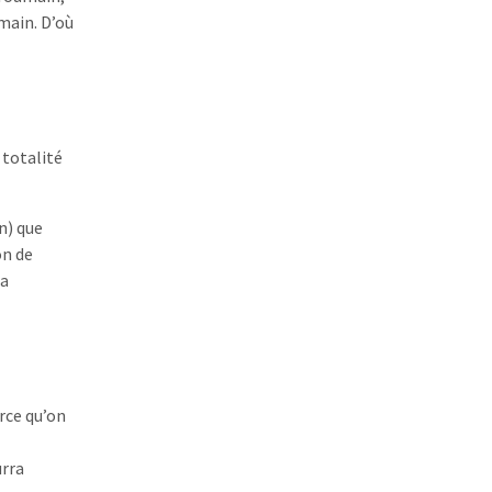
umain. D’où
 totalité
n) que
on de
la
arce qu’on
urra