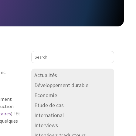
onc
Actualités
Développement durable
Economie
amment
Etude de cas
duction
aires
) ! Et
International
 quelques
Interviews
Interviews traducteurs