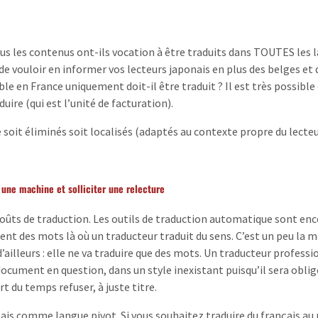
us les contenus ont-ils vocation à être traduits dans TOUTES les 
de vouloir en informer vos lecteurs japonais en plus des belges et 
e en France uniquement doit-il être traduit ? Il est très possible
ire (qui est l’unité de facturation).
 soit éliminés soit localisés (adaptés au contexte propre du lecte
 une machine et solliciter une relecture
coûts de traduction. Les outils de traduction automatique sont enc
sent des mots là où un traducteur traduit du sens. C’est un peu la
ailleurs : elle ne va traduire que des mots. Un traducteur professi
ocument en question, dans un style inexistant puisqu’il sera oblig
rt du temps refuser, à juste titre.
lais comme langue pivot. Si vous souhaitez traduire du français au