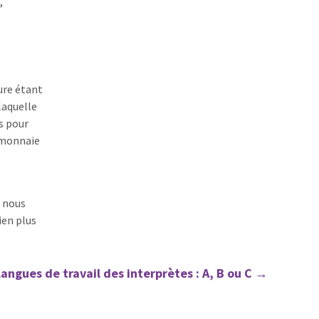
,
ure étant
laquelle
s pour
 monnaie
s nous
ien plus
langues de travail des interprètes : A, B ou C
→