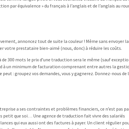
on par équivalence » du français à l’anglais et de l’anglais au ro
vement, annoncez tout de suite la couleur ! Même sans envoyer la
ter votre prestataire bien-aimé (nous, donc) à réduire les coûts.
çà de 300 mots le prix d’une traduction sera le même (sauf exceptio
nd à un minimum de facturation comprenant entre autres la gesti
se peut : groupez vos demandes, vous y gagnerez. Donnez-nous de 
ntreprise a ses contraintes et problèmes financiers, ce n’est pas p
lus petit que soi… Une agence de traduction fait vivre des salariés
lances qui eux aussi ont des factures à payer. Un client régulier po